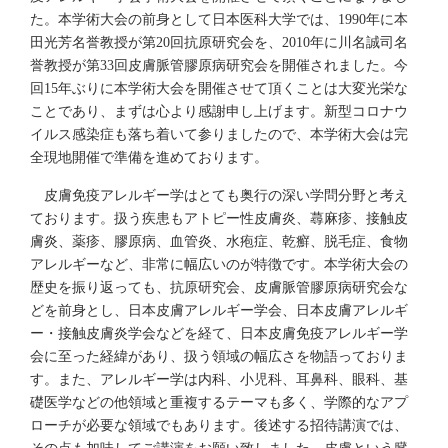
た。本学術大会の前身として日本医科大学では、1990年に本
田光芳名誉教授が第20回抗原研究会を、2010年に川名誠司名
誉教授が第33回皮膚脈管膠原病研究会を開催されました。今
回15年ぶりに本学術大会を開催させて頂くことは大変光栄な
ことであり、まずは心より感謝申し上げます。新型コロナウ
イルス感染症も落ち着いて参りましたので、本学術大会は完
全現地開催で準備を進めております。
皮膚免疫アレルギー学はとても奥行の深い学問分野と考え
ております。扱う疾患もアトピー性皮膚炎、蕁麻疹、接触皮
膚炎、薬疹、膠原病、血管炎、水疱症、乾癬、脱毛症、食物
アレルギーなど、非常に幅広いのが特徴です。本学術大会の
歴史を振り返っても、抗原研究会、皮膚脈管膠原病研究会な
どを前身とし、日本皮膚アレルギー学会、日本皮膚アレルギ
ー・接触皮膚炎学会などを経て、日本皮膚免疫アレルギー学
会に至った経緯があり、扱う領域の幅広さを物語っておりま
す。また、アレルギー学は内科、小児科、耳鼻科、眼科、基
礎医学などの他領域と重複するテーマも多く、学際的なアプ
ローチが必要な領域でもあります。後述する招待講演では、
その点も加味してご講演をお願い致しました。皮膚という臓