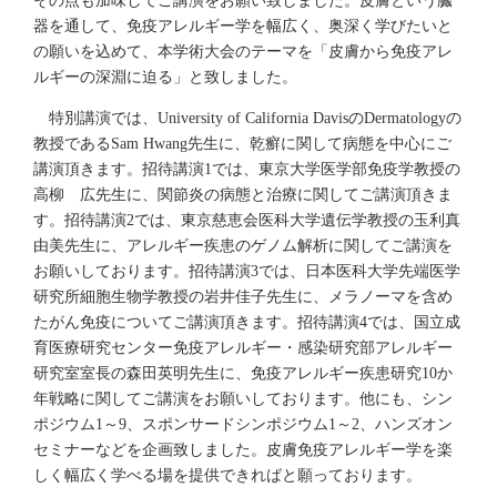
器を通して、免疫アレルギー学を幅広く、奥深く学びたいと
の願いを込めて、本学術大会のテーマを「皮膚から免疫アレ
ルギーの深淵に迫る」と致しました。
特別講演では、University of California DavisのDermatologyの
教授であるSam Hwang先生に、乾癬に関して病態を中心にご
講演頂きます。招待講演1では、東京大学医学部免疫学教授の
高柳 広先生に、関節炎の病態と治療に関してご講演頂きま
す。招待講演2では、東京慈恵会医科大学遺伝学教授の玉利真
由美先生に、アレルギー疾患のゲノム解析に関してご講演を
お願いしております。招待講演3では、日本医科大学先端医学
研究所細胞生物学教授の岩井佳子先生に、メラノーマを含め
たがん免疫についてご講演頂きます。招待講演4では、国立成
育医療研究センター免疫アレルギー・感染研究部アレルギー
研究室室長の森田英明先生に、免疫アレルギー疾患研究10か
年戦略に関してご講演をお願いしております。他にも、シン
ポジウム1～9、スポンサードシンポジウム1～2、ハンズオン
セミナーなどを企画致しました。皮膚免疫アレルギー学を楽
しく幅広く学べる場を提供できればと願っております。